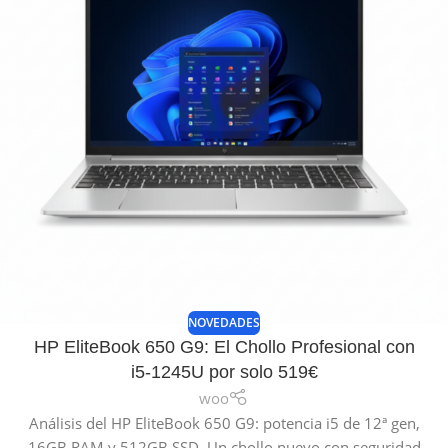
NOVEDADES
HP EliteBook 650 G9: El Chollo Profesional con
i5-1245U por solo 519€
woo
Análisis del HP EliteBook 650 G9: potencia i5 de 12ª gen,
16GB RAM y 512GB SSD. Un chollo nuevo con seguridad