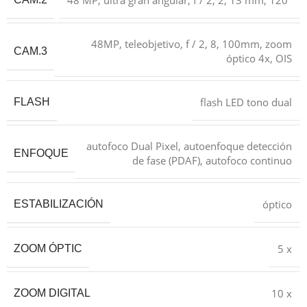
48 MP, ultra gran angular, f / 2, 2, 13 mm, 120°
48MP, teleobjetivo, f / 2, 8, 100mm, zoom
CAM.3
óptico 4x, OIS
flash LED tono dual
FLASH
autofoco Dual Pixel, autoenfoque detección
ENFOQUE
de fase (PDAF), autofoco continuo
óptico
ESTABILIZACIÓN
5 x
ZOOM ÓPTIC
10 x
ZOOM DIGITAL