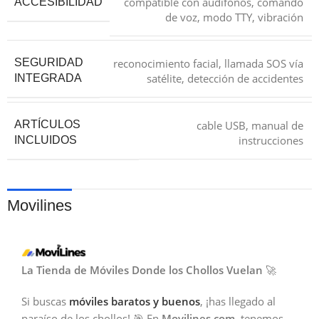
compatible con audífonos, comando
ACCESIBILIDAD
de voz, modo TTY, vibración
reconocimiento facial, llamada SOS vía
SEGURIDAD
satélite, detección de accidentes
INTEGRADA
cable USB, manual de
ARTÍCULOS
instrucciones
INCLUIDOS
Movilines
La Tienda de Móviles Donde los Chollos Vuelan
🚀
Si buscas
móviles baratos y buenos
, ¡has llegado al
paraíso de los chollos! 🎯 En
Movilines.com
, tenemos