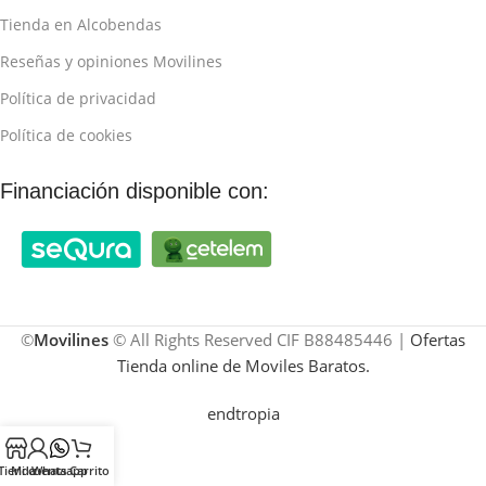
Tienda en Alcobendas
Reseñas y opiniones Movilines
Política de privacidad
Política de cookies
Financiación disponible con:
©
Movilines
© All Rights Reserved CIF B88485446 |
Ofertas
Tienda online de Moviles Baratos.
endtropia
Tienda
Mi cuenta
Whatsapp
Carrito