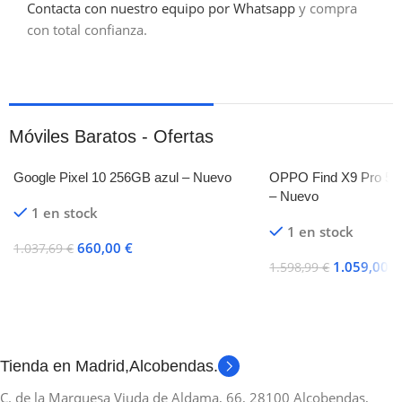
Contacta con nuestro equipo por Whatsapp
y compra
con total confianza.
Móviles Baratos - Ofertas
Google Pixel 10 256GB azul – Nuevo
OPPO Find X9 Pro 5G 
– Nuevo
1 en stock
1 en stock
660,00
€
1.037,69
€
1.059,00
€
1.598,99
€
Añadir Al Carrito
Añadir Al Carrito
Tienda en Madrid,Alcobendas.
C. de la Marquesa Viuda de Aldama, 66, 28100 Alcobendas,